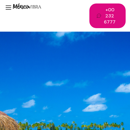
+00
232
6777