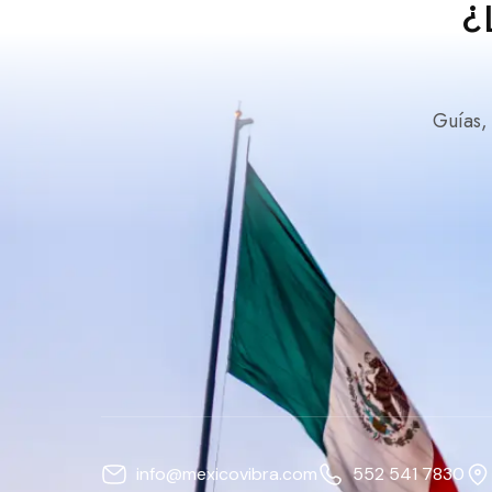
¿
Guías,
info@mexicovibra.com
552 541 7830