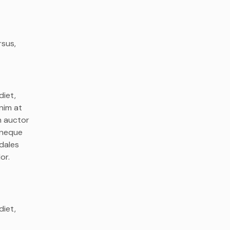
rsus,
diet,
nim at
n auctor
t neque
odales
or.
diet,