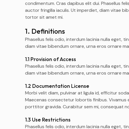
condimentum. Cras dapibus elit dui. Phasellus feli
auctor fringilla iaculis. Ut imperdiet, diam vitae
tortor sit amet mi.
1. Definitions
Phasellus felis odio, interdum lacinia nulla eget, t
diam vitae bibendum ornare, urna eros ornare mau
1.1 Provision of Access
Phasellus felis odio, interdum lacinia nulla eget, t
diam vitae bibendum ornare, urna eros ornare mau
1.2 Documentation License
Morbi velit diam, pulvinar at ligula id, efficitur s
Maecenas consectetur lobortis finibus. Vivamus e
porttitor gravida. Curabitur sem mi, consequat no
1.3 Use Restrictions
Phasellus felis odio, interdum lacinia nulla eget, t