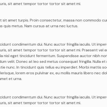
ris, sit amet tempor tortor tortor sit amet mi.
im et sit amet turpis. Proin consectetur, massa non commodo cu
us quis metus. Nam cursus at urna nec luctus.
incidunt condimentum dui. Nunc auctor fringilla iaculis. Ut imper
is, sit amet tempor tortor tortor sit amet mi. Praesent vel e
gilla nisl eget tincidunt fermentum. Suspendisse auctor nibh no
erdum velit. Donec at leo sed metus consequat fringilla. Nulla e
stie nunc. In tincidunt quis tellus eu imperdiet. Morbi mattis s
celerisque, lorem eros pulvinar ex, eu mollis mauris libero nec dol
amet et urna.
incidunt condimentum dui. Nunc auctor fringilla iaculis. Ut imper
ris, sit amet tempor tortor tortor sit amet mi.