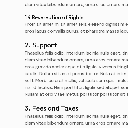
diam vitae bibendum ornare, urna eros ornare mau
1.4 Reservation of Rights
Proin sit amet mi sit amet felis eleifend digniss
eros lacus convallis purus, et pharetra massa lac
2. Support
Phasellus felis odio, interdum lacinia nulla eget, t
diam vitae bibendum ornare, urna eros ornare maur
arcu gravida scelerisque et a ligula. Vivamus frin
iaculis. Nullam sit amet purus tortor. Nulla at int
velit. Morbi eu erat mollis, vehicula sem quis, mole
nisi id facilisis. Nam porttitor, ligula sed aliquet s
Nullam at orci vitae metus porttitor porttitor sit 
3. Fees and Taxes
Phasellus felis odio, interdum lacinia nulla eget, t
diam vitae bibendum ornare, urna eros ornare mau