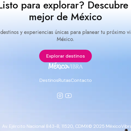
Listo para explorar? Descubre 
mejor de México
 destinos y experiencias únicas para planear tu próximo vi
México.
Explorar destinos
Destinos
Rutas
Contacto
Av. Ejército Nacional 843-B, 11520, CDMX
© 2025 MéxicoVibra.