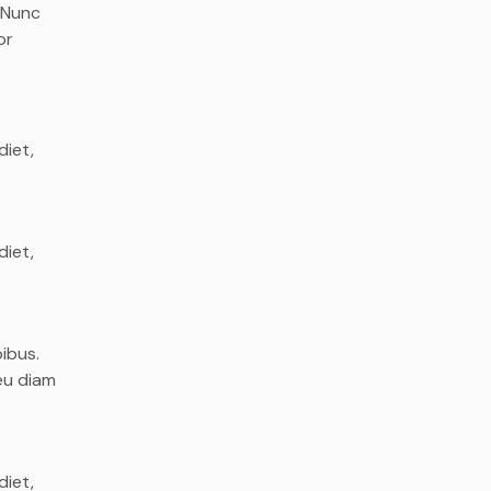
. Nunc
or
diet,
diet,
pibus.
eu diam
diet,