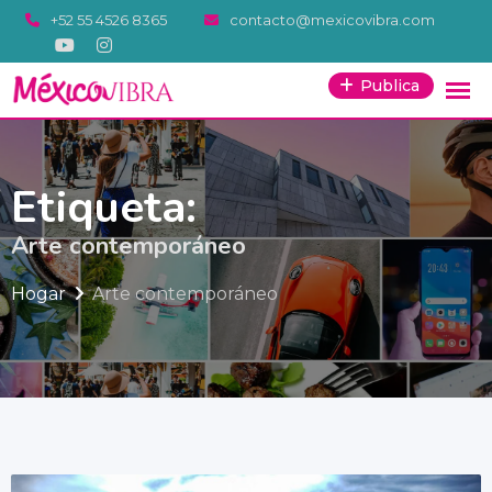
Saltar
+52 55 4526 8365
contacto@mexicovibra.com
al
contenido
Publica
Etiqueta:
Arte contemporáneo
Hogar
Arte contemporáneo