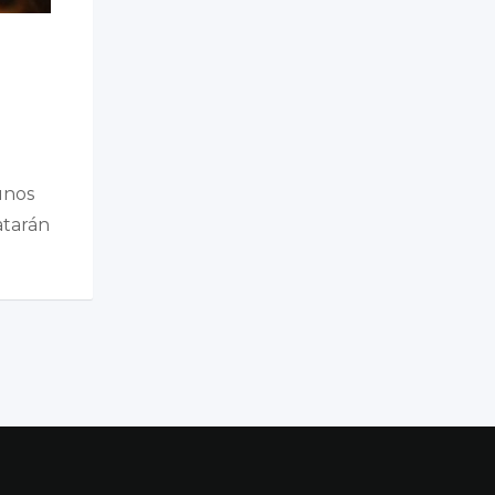
unos
atarán