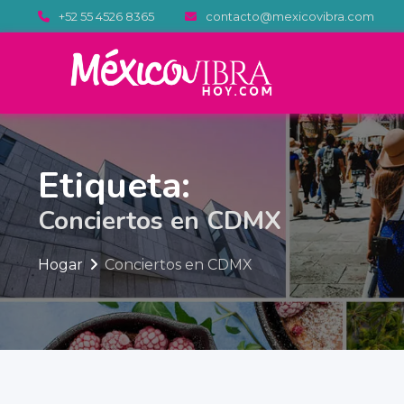
Saltar
+52 55 4526 8365
contacto@mexicovibra.com
al
contenido
Etiqueta:
Conciertos en CDMX
Hogar
Conciertos en CDMX