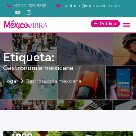
Saltar
+52 55 4526 8365
contacto@mexicovibra.com
al
contenido
Publica
Etiqueta:
Gastronomía mexicana
Hogar
Gastronomía mexicana