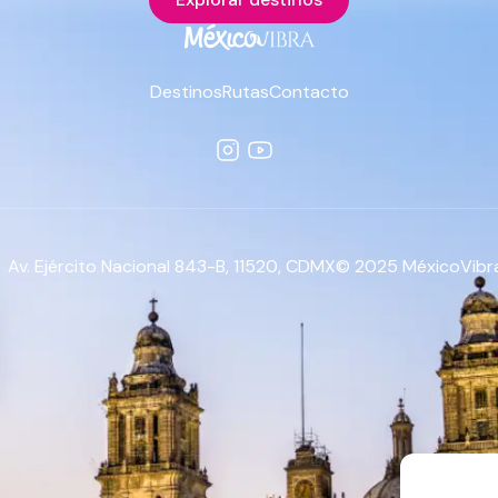
Destinos
Rutas
Contacto
Av. Ejército Nacional 843-B, 11520, CDMX
© 2025 MéxicoVibra.