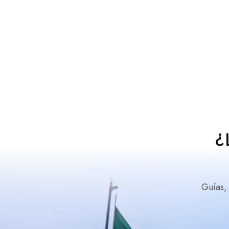
¿
Guías,