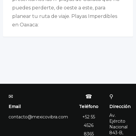
puedes perderte, de oeste a este, para
planear tu ruta de viaje. Playas Imperdibles
en Oaxaca:
✉
☎
⚲
Email
Teléfono
Dirección
Av.
contacto@mexicovibra.com
+52 55
Ejército
4526
Nacional
843-B,
8365