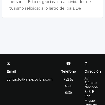
personas. Esto es gracias a las actividades de
turismo religioso a lo largo del país. De
✉
☎
⚲
Email
Teléfono
Dirección
Av.
contacto@mexicovibra.com
+52 55
Ejército
4526
Nacional
843-B,
8365
San
Miguel