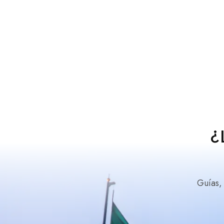
¿
Guías,