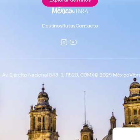
Destinos
Rutas
Contacto
Av. Ejército Nacional 843-B, 11520, CDMX
© 2025 MéxicoVibra.