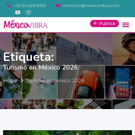
Saltar
+52 55 4526 8365
contacto@mexicovibra.com
al
contenido
Publica
Etiqueta:
Turismo en México 2026
Hogar
Turismo en México 2026