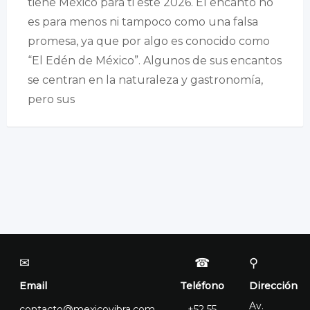
tiene México para ti este 2026. El encanto no
es para menos ni tampoco como una falsa
promesa, ya que por algo es conocido como
“El Edén de México”. Algunos de sus encantos
se centran en la naturaleza y gastronomía,
pero sus
✉
☎
⚲
Email
Teléfono
Dirección
Av.
contacto@mexicovibra.com
+52 55