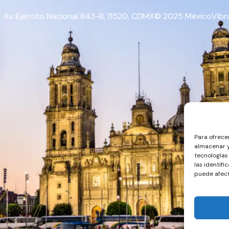
Av. Ejército Nacional 843-B, 11520, CDMX
© 2025 MéxicoVibra.
Para ofrece
almacenar y
tecnologías
las identifi
puede afect