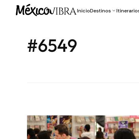
Inicio
Destinos
Itinerario
#6549