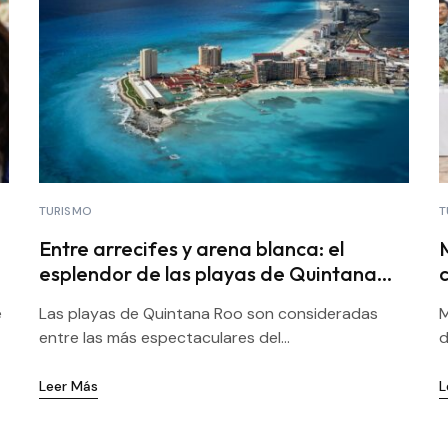
TURISMO
T
Entre arrecifes y arena blanca: el
esplendor de las playas de Quintana
c
Roo
e
Las playas de Quintana Roo son consideradas
M
entre las más espectaculares del...
d
Leer Más
L