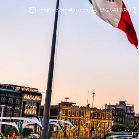
info@mexicovibra.com
552 541 7830