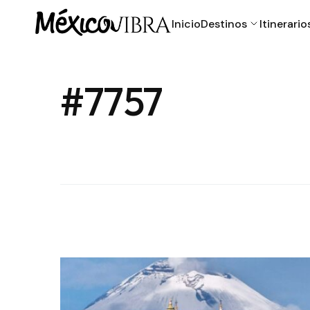
Inicio
Destinos
Itinerario
#7757