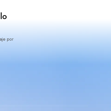
lo
aje por