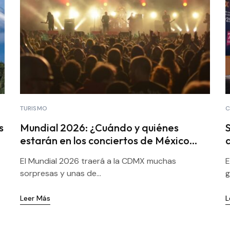
TURISMO
C
s
Mundial 2026: ¿Cuándo y quiénes
estarán en los conciertos de México
Vibra?
El Mundial 2026 traerá a la CDMX muchas
E
sorpresas y unas de...
g
Leer Más
L