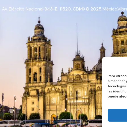
Av. Ejército Nacional 843-B, 11520, CDMX
© 2025 MéxicoVibra.
Para ofrece
almacenar y
tecnologías
las identifi
puede afect