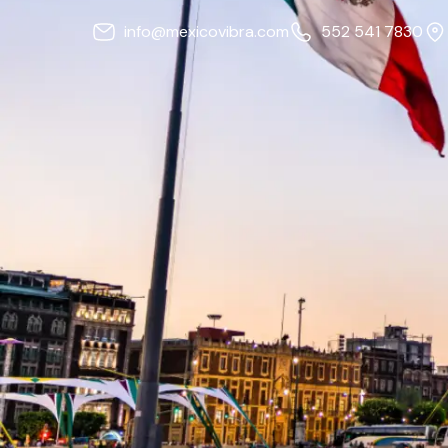
info@mexicovibra.com
552 541 7830