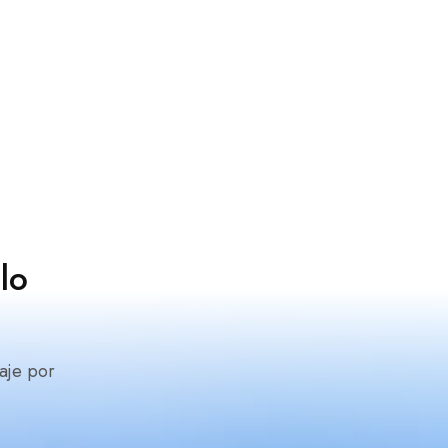
lo
aje por