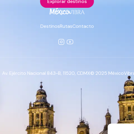
Explorar destinos
Destinos
Rutas
Contacto
Av. Ejército Nacional 843-B, 11520, CDMX
© 2025 MéxicoVibra.