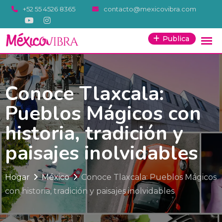
Saltar
+52 55 4526 8365
contacto@mexicovibra.com
al
contenido
Publica
Conoce Tlaxcala:
Pueblos Mágicos con
historia, tradición y
paisajes inolvidables
Hogar
México
Conoce Tlaxcala: Pueblos Mágicos
con historia, tradición y paisajes inolvidables