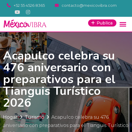
Saltar
+52 55 4526 8365
contacto@mexicovibra.com
al
contenido
Publica
Acapulco celebra su
476 aniversario con
preparativos para el
Tianguis Turístico
2026
Hogar
Turismo
Acapulco celebra su 476
aniversario con preparativos para el Tianguis Turístico