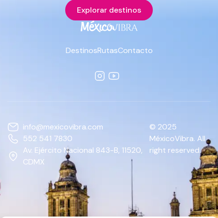
Explorar destinos
Destinos
Rutas
Contacto
info@mexicovibra.com
© 2025
552 541 7830
MéxicoVibra. All
Av. Ejército Nacional 843-B, 11520,
right reserved.
CDMX