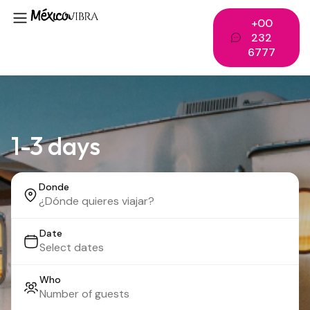
+00
232
6777
1-3 days
Donde
Date
Who