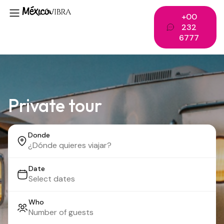
+00
232
6777
Private tour
Donde
Date
Who