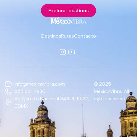
Explorar destinos
Destinos
Rutas
Contacto
info@mexicovibra.com
© 2025
552 541 7830
MéxicoVibra. All
Av. Ejército Nacional 843-B, 11520,
right reserved.
CDMX