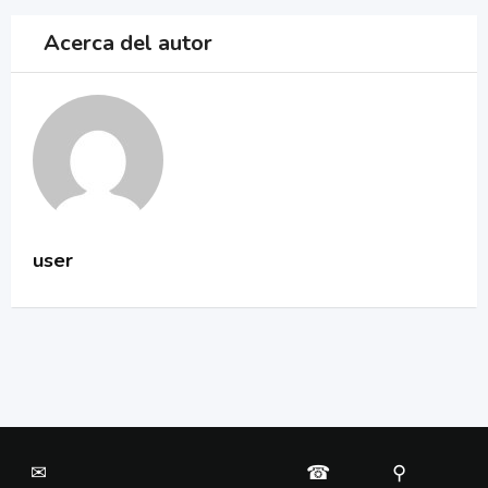
Acerca del autor
user
✉
☎
⚲