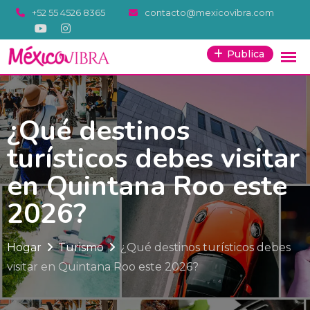
Saltar
+52 55 4526 8365
contacto@mexicovibra.com
al
contenido
Publica
¿Qué destinos
turísticos debes visitar
en Quintana Roo este
2026?
Hogar
Turismo
¿Qué destinos turísticos debes
visitar en Quintana Roo este 2026?