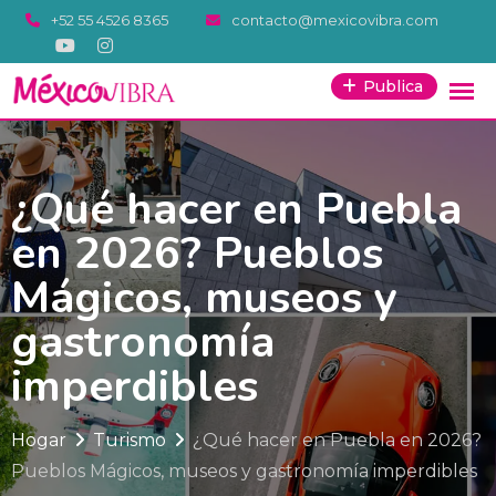
Saltar
+52 55 4526 8365
contacto@mexicovibra.com
al
contenido
Publica
¿Qué hacer en Puebla
en 2026? Pueblos
Mágicos, museos y
gastronomía
imperdibles
Hogar
Turismo
¿Qué hacer en Puebla en 2026?
Pueblos Mágicos, museos y gastronomía imperdibles